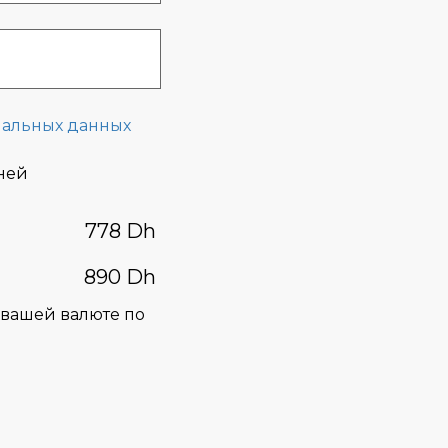
нальных данных
дней
778 Dh
890 Dh
в вашей валюте по