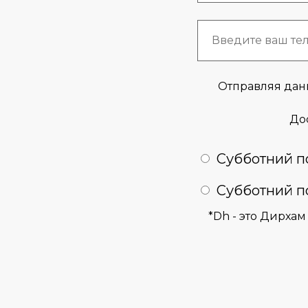
Отправляя дан
Дос
Субботний по
Субботний по
*Dh - это Дирхам