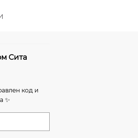
ом Сита
равлен код и
а ✨