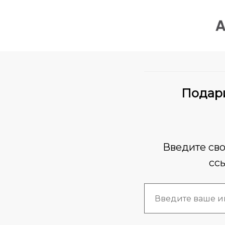
Подари
Введите сво
сс