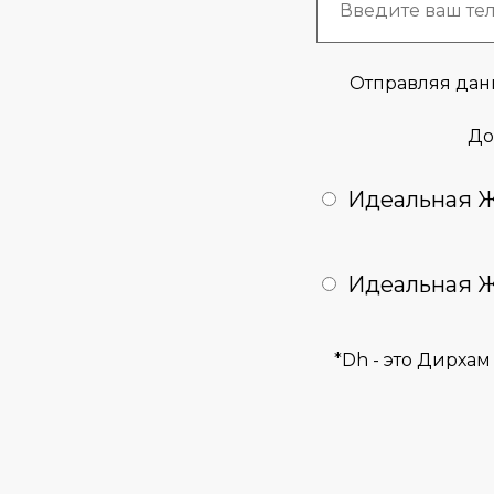
Отправляя дан
До
Идеальная Жи
Идеальная Жи
*Dh - это Дирхам