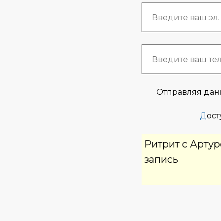
Отправляя дан
Д
ост
Ритрит с Артур
запись